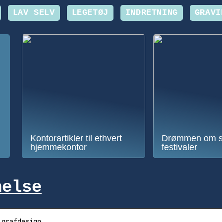
LAV SELV
LEGETØJ
INDRETNING
GRAVI
Kontorartikler til ethvert
Drømmen om 
hjemmekontor
festivaler
nelse
 grafdesign