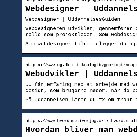
Webdesigner – Uddannel
Webdesigner | UddannelsesGuiden
Webdesigneren udvikler, gennemfører 
rolle som projektleder. Som webdesig
Som webdesigner tilrettelægger du hj
http s://www.ug.dk › teknologibyggeriogtransp
Webudvikler | Uddannel
Du får erfaring med at arbejde med w
design, som brugerne møder, når de b
På uddannelsen lærer du fx om front-
http s://www.hvordanbliverjeg.dk › hvordan-bl
Hvordan bliver man web