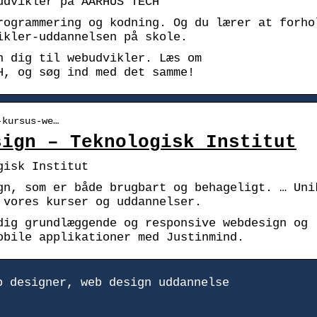
udvikler på AARHUS TECH
rogrammering og kodning. Og du lærer at forho
ikler-uddannelsen på skole.
n dig til webudvikler. Læs om
H, og søg ind med det samme!
-kursus-we…
sign – Teknologisk Institut
gisk Institut
gn, som er både brugbart og behageligt. … Uni
 vores kurser og uddannelser.
dig grundlæggende og responsive webdesign og
obile applikationer med Justinmind.
b designer, web design uddannelse