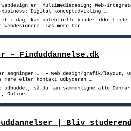
 webdesign er: Multimediedesign; Web-integrat
-business; Digital konceptudvikling …
tet i dag, kan potentielle kunder ikke finde
r webdesignere. Læs mere her.
er – Finduddannelse.dk
er søgningen IT – Web design/grafik/layout, O
s mere eller kontakt udbyderen …
e udbuddet, så du kan sammenligne alle Danmar
t, Online
euddannelser | Bliv studeren