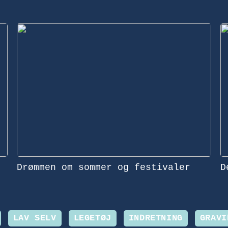
Drømmen om sommer og festivaler
D
LAV SELV
LEGETØJ
INDRETNING
GRAVI