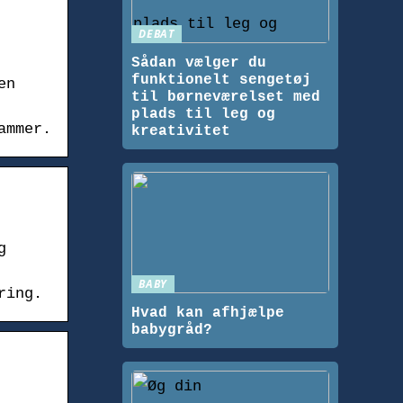
DEBAT
Sådan vælger du
funktionelt sengetøj
en
til børneværelset med
plads til leg og
ammer.
kreativitet
g
BABY
ring.
Hvad kan afhjælpe
babygråd?