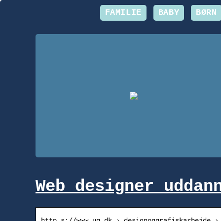
FAMILIE
BABY
BØRN
Web designer uddan
http s://www.ug.dk › designoggrafiskarbejde ›