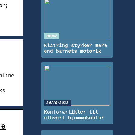
or;
BØRN
Klatring styrker mere
end barnets motorik
nline
ks
26/10/2022
Kontorartikler til
ethvert hjemmekontor
de