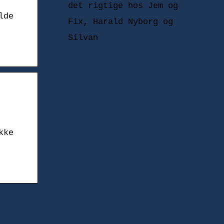
det rigtige hos Jem og
lde
Fix, Harald Nyborg og
Silvan
kke