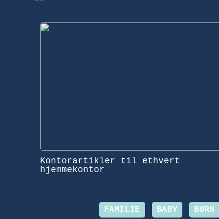
Kontorartikler til ethvert
hjemmekontor
FAMILIE
BABY
BØRN