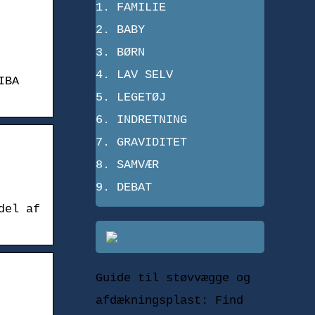
FAMILIE
BABY
BØRN
LAV SELV
IBA
LEGETØJ
INDRETNING
GRAVIDITET
SAMVÆR
DEBAT
del af
Guide til støvvægge og
afdækningsplast: Find