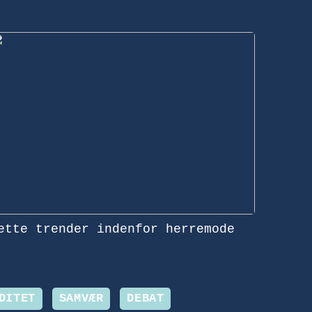
ette trender indenfor herremode
DITET
SAMVÆR
DEBAT