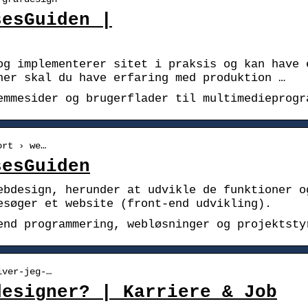
sesGuiden |
og implementerer sitet i praksis og kan have 
ner skal du have erfaring med produktion …
emmesider og brugerflader til multimedieprogr
ort › we…
sesGuiden
ebdesign, herunder at udvikle de funktioner o
esøger et website (front-end udvikling).
end programmering, webløsninger og projektsty
iver-jeg-…
designer? | Karriere & Job