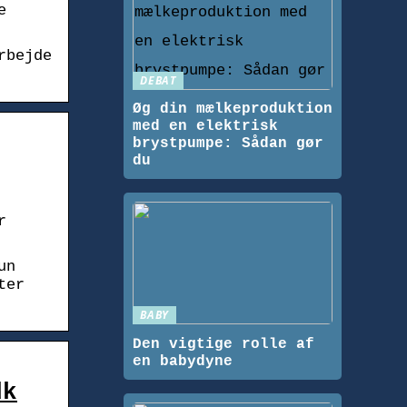
e
rbejde
DEBAT
Øg din mælkeproduktion
med en elektrisk
brystpumpe: Sådan gør
du
r
un
ter
BABY
Den vigtige rolle af
en babydyne
dk