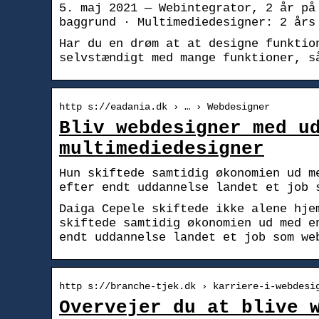
5. maj 2021 — Webintegrator, 2 år på
baggrund · Multimediedesigner: 2 års
Har du en drøm at at designe funktio
selvstændigt med mange funktioner, s
http s://eadania.dk › … › Webdesigner
Bliv webdesigner med u
multimediedesigner
Hun skiftede samtidig økonomien ud m
efter endt uddannelse landet et job 
Daiga Cepele skiftede ikke alene hje
skiftede samtidig økonomien ud med e
endt uddannelse landet et job som we
http s://branche-tjek.dk › karriere-i-webdesi
Overvejer du at blive 