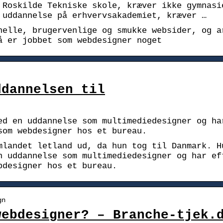
 Roskilde Tekniske skole, kræver ikke gymnasi
 uddannelse på erhvervsakademiet, kræver …
nelle, brugervenlige og smukke websider, og a
å er jobbet som webdesigner noget
ddannelsen til
ed en uddannelse som multimediedesigner og ha
som webdesigner hos et bureau.
mlandet letland ud, da hun tog til Danmark. H
n uddannelse som multimediedesigner og har ef
bdesigner hos et bureau.
gn
webdesigner? – Branche-tjek.