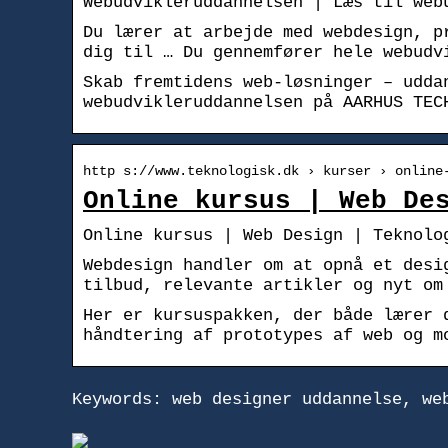
Webudvikleruddannelsen | Læs til web
Du lærer at arbejde med webdesign, p
dig til … Du gennemfører hele webudv
Skab fremtidens web-løsninger – udda
webudvikleruddannelsen på AARHUS TEC
http s://www.teknologisk.dk › kurser › online
Online kursus | Web De
Online kursus | Web Design | Teknolo
Webdesign handler om at opnå et desi
tilbud, relevante artikler og nyt om
Her er kursuspakken, der både lærer 
håndtering af prototypes af web og m
Keywords: web designer uddannelse, we