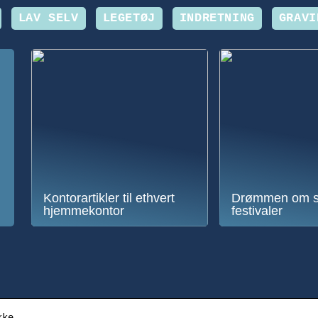
LAV SELV
LEGETØJ
INDRETNING
GRAVI
Kontorartikler til ethvert
Drømmen om 
hjemmekontor
festivaler
kke