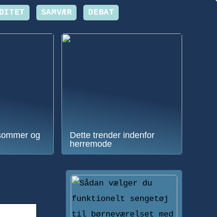
DITET
SAMVÆR
DEBAT
sommer og
Dette trender indenfor
herremode