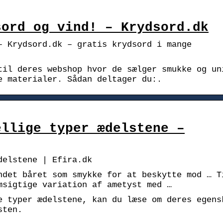
sord og vind! – Krydsord.dk
– Krydsord.dk – gratis krydsord i mange
til deres webshop hvor de sælger smukke og un
e materialer. Sådan deltager du:.
ellige typer ædelstene –
delstene | Efira.dk
ndet båret som smykke for at beskytte mod … T
msigtige variation af ametyst med …
e typer ædelstene, kan du læse om deres egens
sten.