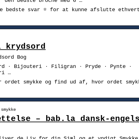
r den bedste broche med 6 …
e bedste svar ⭐ for at kunne afslutte ethver
i krydsord
dsord Bog
rd · Bijouteri · Filigran · Pryde · Pynte ·
ri …
r ordet smykke og find ud af, hvor ordet smyk
 smykke
ættelse – bab.la dansk-engel
liver de Liv for din Sjæl og et yndigt Smykke