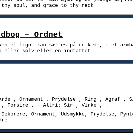
 thy soul, and grace to thy neck.
rdbog – Ordnet
ken el.lign. kan sættes på en kæde, i et armb
d eller sølv eller en indfattet …
arde , Ornament , Prydelse , Ring , Agraf , S
 , Forsire , · Altri: Sir , Virke , …
 Dekorere, Ornament, Udsmykke, Prydelse, Pynt
dre …