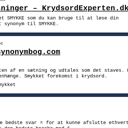
sninger – KrydsordExperten.d
et SMYKKE som du kan bruge til at løse din
t synonym til SMYKKE.
et
Synonymbog.com
en af ​​en sætning og udtales som det staves. 
enhænge. Smykket forekomst i krydsord.
mykket
e bedste svar ⭐ for at kunne afslutte ethver