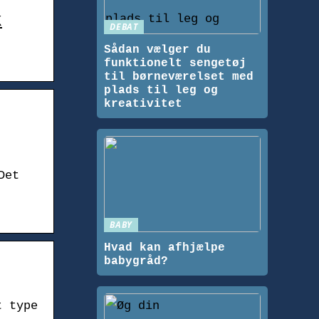
k
DEBAT
Sådan vælger du
funktionelt sengetøj
til børneværelset med
plads til leg og
kreativitet
Det
BABY
Hvad kan afhjælpe
babygråd?
t type