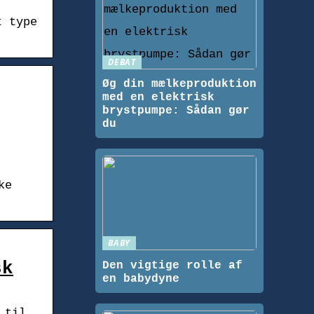
t type
DEBAT
Øg din mælkeproduktion
med en elektrisk
brystpumpe: Sådan gør
du
ke
BABY
sk
Den vigtige rolle af
en babydyne
 til