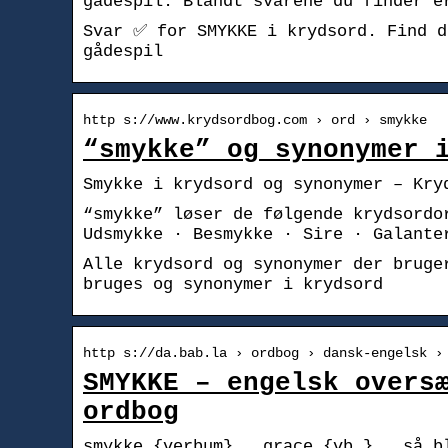
gådespil. Blandt svarene du finder e
Svar ✅ for SMYKKE i krydsord. Find d
gådespil
http s://www.krydsordbog.com › ord › smykke
“smykke” og synonymer 
Smykke i krydsord og synonymer – Kry
“smykke” løser de følgende krydsordo
Udsmykke · Besmykke · Sire · Galante
Alle krydsord og synonymer der bruge
bruges og synonymer i krydsord
http s://da.bab.la › ordbog › dansk-engelsk ›
SMYKKE – engelsk overs
ordbog
smykke {verbum} … grace {vb.} … så b