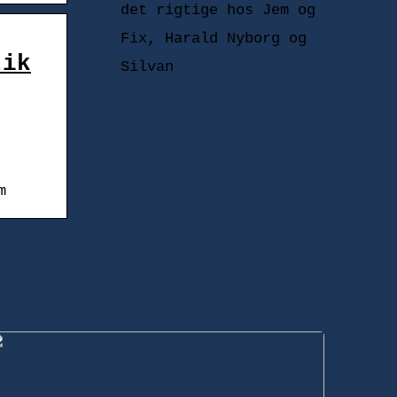
det rigtige hos Jem og
Fix, Harald Nyborg og
tik
Silvan
m