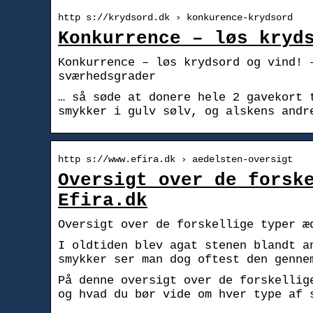
http s://krydsord.dk › konkurence-krydsord
Konkurrence – løs kryd
Konkurrence – løs krydsord og vind! 
sværhedsgrader
… så søde at donere hele 2 gavekort 
smykker i gulv sølv, og alskens andr
http s://www.efira.dk › aedelsten-oversigt
Oversigt over de forsk
Efira.dk
Oversigt over de forskellige typer æ
I oldtiden blev agat stenen blandt a
smykker ser man dog oftest den genne
På denne oversigt over de forskellig
og hvad du bør vide om hver type af 