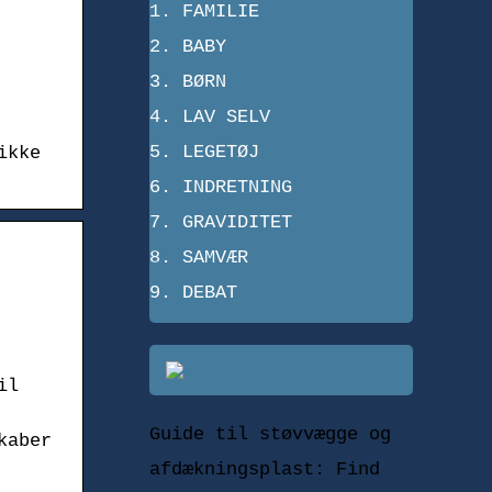
FAMILIE
BABY
BØRN
LAV SELV
LEGETØJ
ikke
INDRETNING
GRAVIDITET
SAMVÆR
DEBAT
il
Guide til støvvægge og
kaber
afdækningsplast: Find