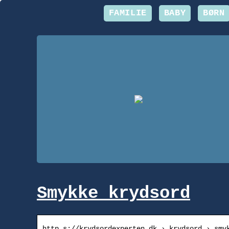
FAMILIE
BABY
BØRN
Smykke krydsord
http s://krydsordexperten.dk › krydsord › smy