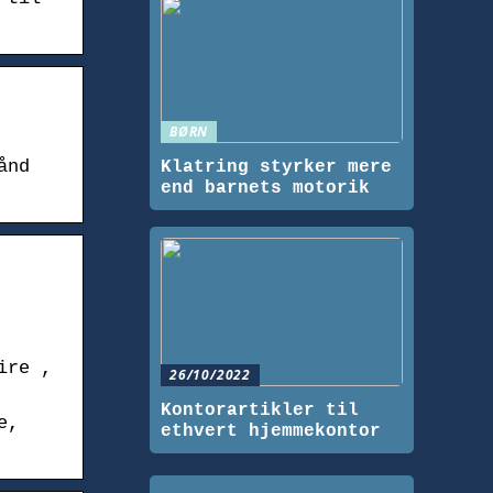
BØRN
ånd
Klatring styrker mere
end barnets motorik
ire ,
26/10/2022
Kontorartikler til
e,
ethvert hjemmekontor