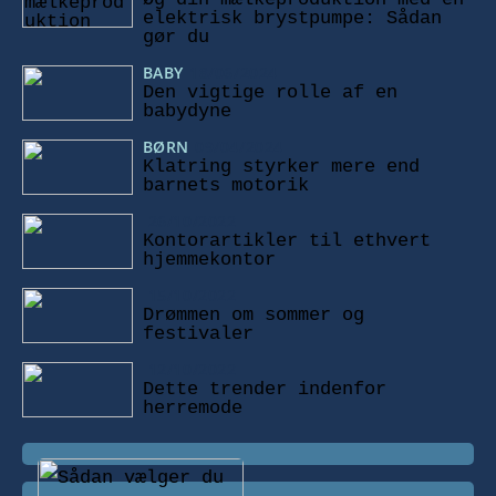
elektrisk brystpumpe: Sådan
gør du
BABY
18/06/2024
Den vigtige rolle af en
babydyne
BØRN
09/04/2024
Klatring styrker mere end
barnets motorik
26/10/2022
Kontorartikler til ethvert
hjemmekontor
15/10/2022
Drømmen om sommer og
festivaler
12/10/2022
Dette trender indenfor
herremode