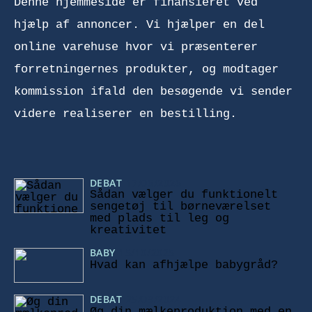
Denne hjemmeside er finansieret ved
hjælp af annoncer. Vi hjælper en del
online varehuse hvor vi præsenterer
forretningernes produkter, og modtager
kommission ifald den besøgende vi sender
videre realiserer en bestilling.
DEBAT
17/06/2026
Sådan vælger du funktionelt
sengetøj til børneværelset
med plads til leg og
kreativitet
BABY
15/10/2025
Hvad kan afhjælpe babygråd?
DEBAT
25/09/2024
Øg din mælkeproduktion med en