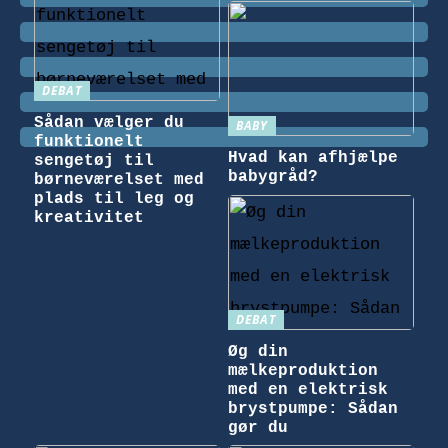
DEBAT
Sådan vælger du
BABY
funktionelt
Hvad kan afhjælpe
sengetøj til
babygråd?
børneværelset med
plads til leg og
kreativitet
DEBAT
Øg din
mælkeproduktion
med en elektrisk
brystpumpe: Sådan
gør du