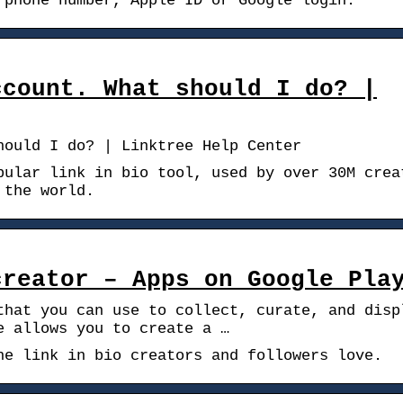
 phone number, Apple ID or Google login.
ccount. What should I do? |
hould I do? | Linktree Help Center
pular link in bio tool, used by over 30M crea
 the world.
creator – Apps on Google Pla
that you can use to collect, curate, and disp
e allows you to create a …
he link in bio creators and followers love.