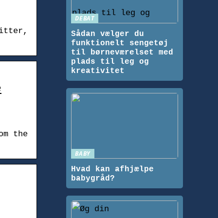
DEBAT
itter,
Sådan vælger du
funktionelt sengetøj
til børneværelset med
plads til leg og
kreativitet
e
om the
BABY
Hvad kan afhjælpe
babygråd?