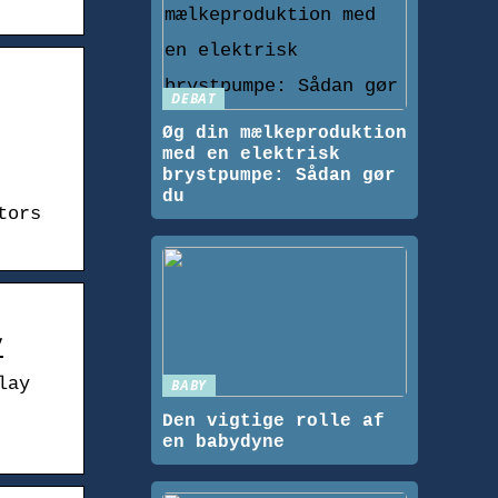
DEBAT
Øg din mælkeproduktion
med en elektrisk
brystpumpe: Sådan gør
du
tors
y
lay
BABY
Den vigtige rolle af
en babydyne