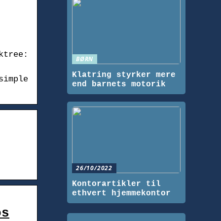
ktree:
BØRN
Klatring styrker mere
simple
end barnets motorik
26/10/2022
Kontorartikler til
ethvert hjemmekontor
os