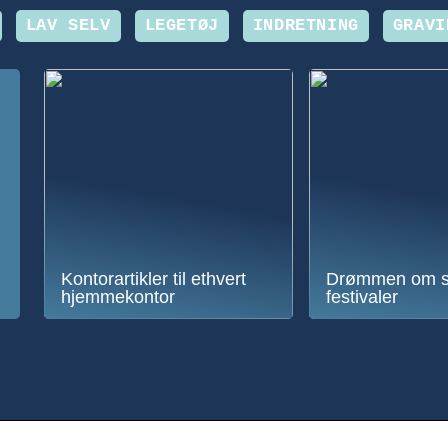
LAV SELV
LEGETØJ
INDRETNING
GRAVI
Kontorartikler til ethvert
Drømmen om 
hjemmekontor
festivaler