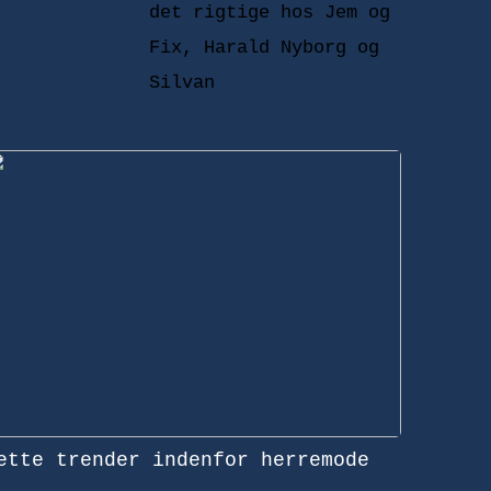
det rigtige hos Jem og
Fix, Harald Nyborg og
Silvan
ette trender indenfor herremode