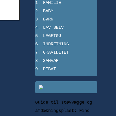
FAMILIE
BABY
BØRN
LAV SELV
LEGETØJ
INDRETNING
GRAVIDITET
SAMVÆR
DEBAT
Guide til støvvægge og
afdækningsplast: Find