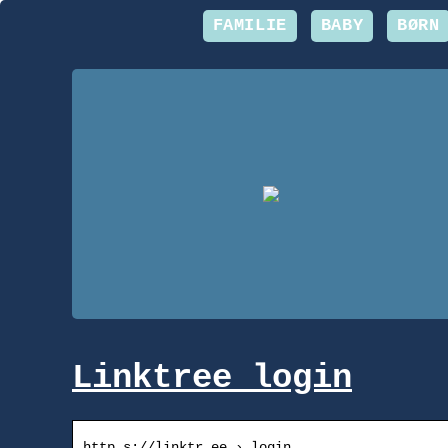
FAMILIE
BABY
BØRN
Linktree login
http s://linktr.ee › login