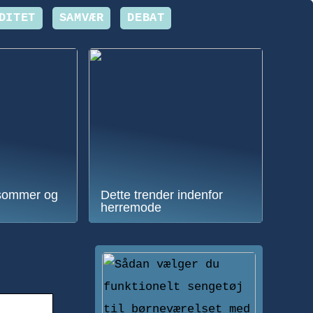
DITET
SAMVÆR
DEBAT
sommer og
Dette trender indenfor
herremode