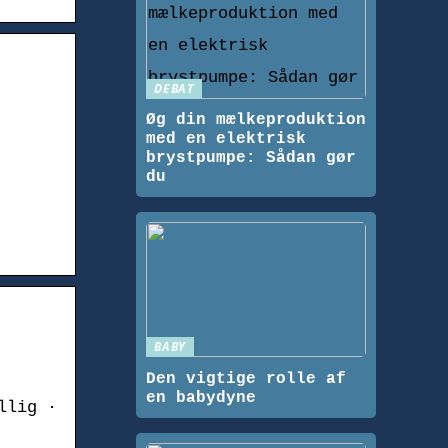
DEBAT
Øg din mælkeproduktion
med en elektrisk
brystpumpe: Sådan gør
du
BABY
Den vigtige rolle af
en babydyne
llig ·