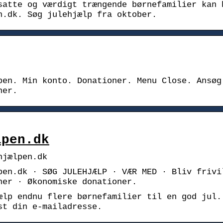
satte og værdigt trængende børnefamilier kan 
n.dk. Søg julehjælp fra oktober.
pen. Min konto. Donationer. Menu Close. Ansøg
ner.
lpen.dk
hjælpen.dk
pen.dk · SØG JULEHJÆLP · VÆR MED · Bliv frivi
ner · Økonomiske donationer.
ælp endnu flere børnefamilier til en god jul.
st din e-mailadresse.