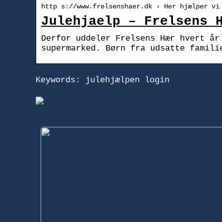
http s://www.frelsenshaer.dk › Her hjælper vi
Julehjaelp – Frelsens 
Derfor uddeler Frelsens Hær hvert år
supermarked. Børn fra udsatte famili
Keywords: julehjælpen login