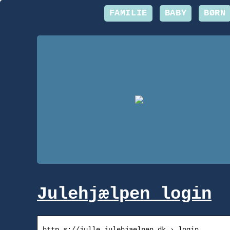
FAMILIE
BABY
BØRN
Julehjælpen login
http s://julle.julehjaelpen.dk › login