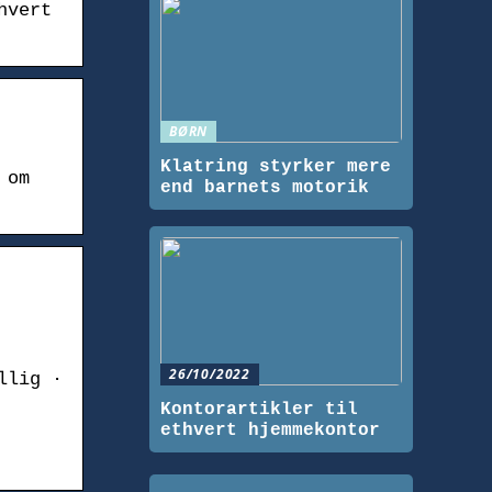
hvert
BØRN
Klatring styrker mere
 om
end barnets motorik
26/10/2022
llig ·
Kontorartikler til
ethvert hjemmekontor