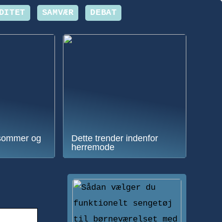
DITET
SAMVÆR
DEBAT
sommer og
Dette trender indenfor
herremode