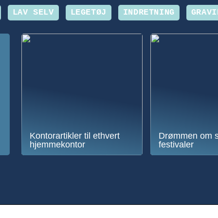
LAV SELV
LEGETØJ
INDRETNING
GRAVI
Kontorartikler til ethvert
Drømmen om 
hjemmekontor
festivaler