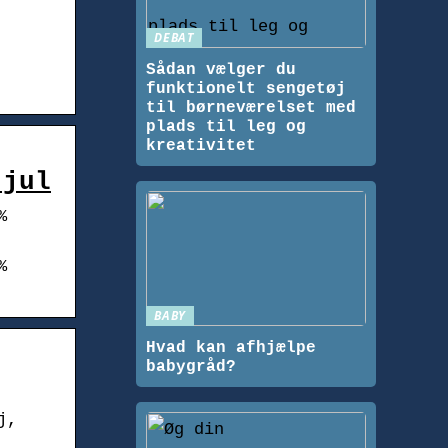
DEBAT
Sådan vælger du
funktionelt sengetøj
til børneværelset med
plads til leg og
kreativitet
 jul
%
%
BABY
Hvad kan afhjælpe
babygråd?
j,