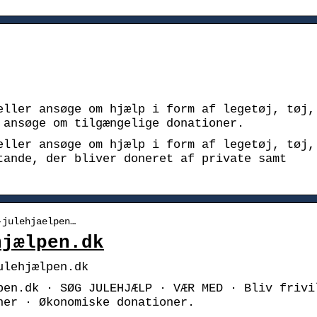
eller ansøge om hjælp i form af legetøj, tøj,
 ansøge om tilgængelige donationer.
eller ansøge om hjælp i form af legetøj, tøj,
tande, der bliver doneret af private samt
-julehjaelpen…
hjælpen.dk
ulehjælpen.dk
pen.dk · SØG JULEHJÆLP · VÆR MED · Bliv frivi
ner · Økonomiske donationer.