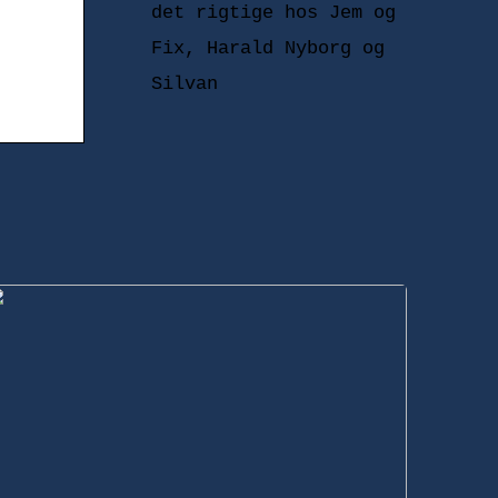
det rigtige hos Jem og
Fix, Harald Nyborg og
Silvan