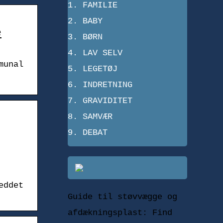
FAMILIE
BABY
e
BØRN
LAV SELV
munal
LEGETØJ
INDRETNING
GRAVIDITET
SAMVÆR
DEBAT
eddet
Guide til støvvægge og
afdækningsplast: Find