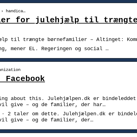
 › handica…
ler for julehjælp til trængt
ælp til trængte børnefamilier – Altinget: Kom
ng, mener EL. Regeringen og social …
anization
| Facebook
ing about this. Julehjælpen.dk er bindeleddet
vil give – og de familier, der har…
 · 2 taler om dette. Julehjælpen.dk er bindel
vil give – og de familier, der…