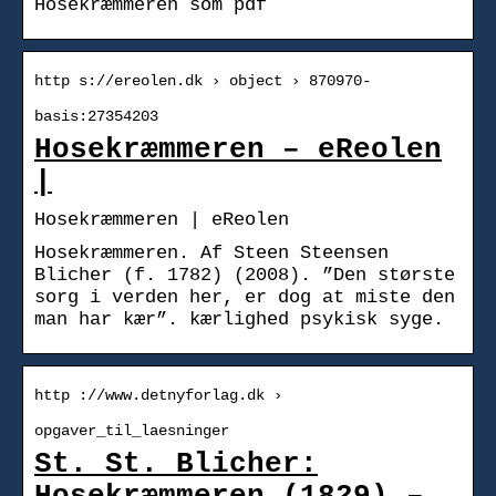
Hosekræmmeren som pdf
http s://ereolen.dk › object › 870970-
basis:27354203
Hosekræmmeren – eReolen
|
Hosekræmmeren | eReolen
Hosekræmmeren. Af Steen Steensen
Blicher (f. 1782) (2008). ”Den største
sorg i verden her, er dog at miste den
man har kær”. kærlighed psykisk syge.
http ://www.detnyforlag.dk ›
opgaver_til_laesninger
St. St. Blicher: