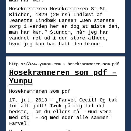
man har kær.
Hosekræmmeren Hosekræmmeren St.St.
Blicher, 1829 (20 ns) Indlæst af
Jeanette Lindbæk Larsen „Den største
sorg i verden her er dog at miste den,
man har kær.“ Stundom, når jeg har
vandret ret ud i den store alhede,
hvor jeg kun har haft den brune…
http s://www.yumpu.com › hosekraemmeren-som-pdf
Hosekræmmeren som pdf –
Yumpu
Hosekræmmeren som pdf
17. jul. 2013 — „Farvel Cecil! Og tak
for alt godt! Tænk på mig til det
bedste,. om du ellers må – Gud være
med dig! – og med eder alle sammen!
Farvel!