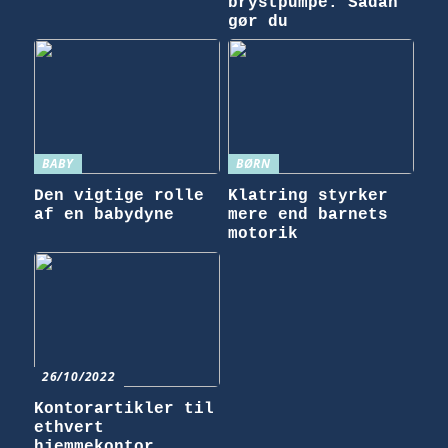
brystpumpe: Sådan
gør du
BABY
BØRN
Den vigtige rolle
Klatring styrker
af en babydyne
mere end barnets
motorik
26/10/2022
Kontorartikler til
ethvert
hjemmekontor