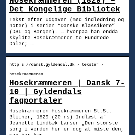
Hosekræmmeren (1829) –
Det Kongelige Bibliotek
Tekst efter udgaven (med indledning og
noter) i serien “Danske Klassikere”
(DSL og Borgen). … hvorpaa han endda
skyldte Hosekræmmeren to Hundrede
Daler; …
http s://dansk.gyldendal.dk › tekster ›
hosekraemmeren
Hosekræmmeren | Dansk 7-
10 | Gyldendals
fagportaler
Hosekræmmeren Hosekræmmeren St.St.
Blicher, 1829 (20 ns) Indlæst af
Jeanette Lindbæk Larsen „Den største
sorg i verden her er dog at miste den,