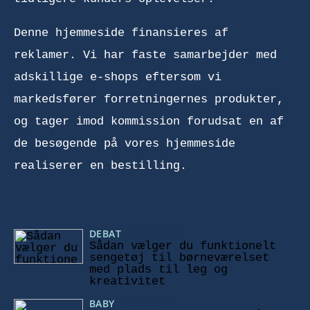
Denne hjemmeside finansieres af
reklamer. Vi har faste samarbejder med
adskillige e-shops eftersom vi
markedsfører forretningernes produkter,
og tager imod kommission forudsat en af
de besøgende på vores hjemmeside
realiserer en bestilling.
DEBAT
17/06/2026
Sådan vælger du funktionelt
sengetøj til børneværelset
med plads til leg og
kreativitet
BABY
15/10/2025