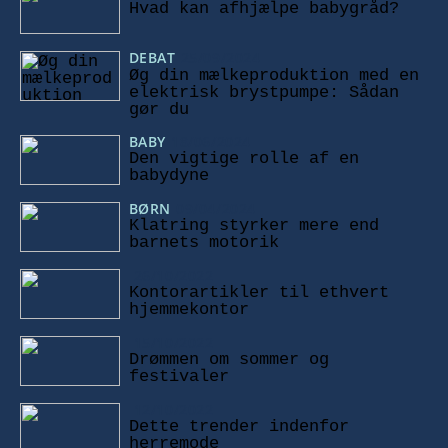
Hvad kan afhjælpe babygråd?
DEBAT
25/09/2024
Øg din mælkeproduktion med en
elektrisk brystpumpe: Sådan
gør du
BABY
18/06/2024
Den vigtige rolle af en
babydyne
BØRN
09/04/2024
Klatring styrker mere end
barnets motorik
26/10/2022
Kontorartikler til ethvert
hjemmekontor
15/10/2022
Drømmen om sommer og
festivaler
12/10/2022
Dette trender indenfor
herremode